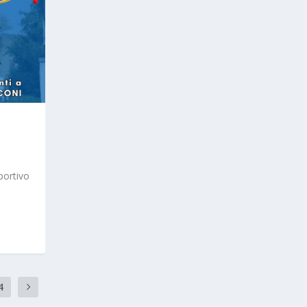
portivo
4