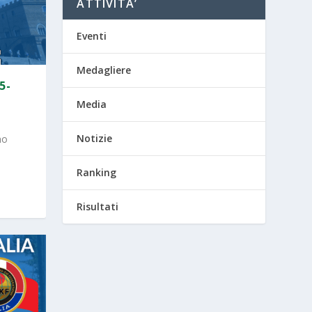
ATTIVITA’
Eventi
Medagliere
5-
Media
Notizie
no
Ranking
Risultati