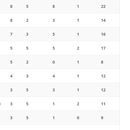
8
5
8
1
22
8
2
3
1
14
7
3
5
1
16
5
5
5
2
17
5
2
0
1
8
4
3
4
1
12
3
5
3
1
12
i
3
5
1
2
11
3
5
1
0
9