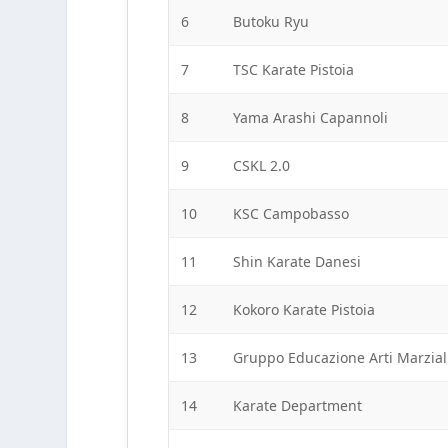
6
Butoku Ryu
7
TSC Karate Pistoia
8
Yama Arashi Capannoli
9
CSKL 2.0
10
KSC Campobasso
11
Shin Karate Danesi
12
Kokoro Karate Pistoia
13
Gruppo Educazione Arti Marzial
14
Karate Department