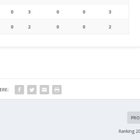
0
3
0
0
3
0
2
0
0
2
ERE:
PRO
Ranking 2