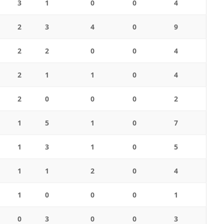
3
1
0
0
4
2
3
4
0
9
2
2
0
0
4
2
1
1
0
4
2
0
0
0
2
1
5
1
0
7
1
3
1
0
5
1
1
2
0
4
1
0
0
0
1
0
3
0
0
3