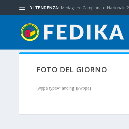
DI TENDENZA:
Medagliere Campionato Nazionale 
FOTO DEL GIORNO
[wppa type=”landing”][/wppa]